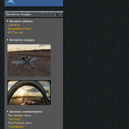
Dernières images
Derniers ablums
-
LAN #19
-
RussiaNavy Pack
-
RVT en vol
Dernières images
Derniers commentaires
- Par
Anubis
dans
"
4th meg
"
- Par
Postal2
dans
"
Installation
"