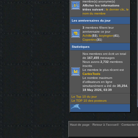
membre(s) anonyme(s)
Afficher les informations
triées suivant :
le dernier clic
,
le
nom du membre
Les anniversaires du jour
3
membres fêtent leur
anniversaire ce jour
Achille
(
53
),
boyington
(
41
),
Copertino
(
31
)
Statistiques
Nos membres ont écrit un total
de
167,455
messages
Nous avons
2,732
membres
inscrits
Le membre le plus récent est
CarbixTools
Le nombre maximum
d'utilisateurs en ligne
simultanément a été de
35,254
,
18 May 2026, 03:39
Le Top 10 du jour
Le TOP 10 des posteurs
Haut de page
·
Retour à l'accueil
·
Contacter 