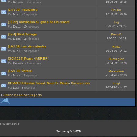
15/05/26 - 08:08
Par
Kervinou
-
7
réponses
[LAN 39] Inscriptions
Anubis
12/05/26 - 08:54
Par
Musis
-
2
réponses
[389th] Nomination au grade de Lieutenant
Tag
6/05/26 - 19:35
Par
Detox
-
10
réponses
[mod] Blast Damage
Postal2
3/05/26 - 10:04
Par
Detox
-
18
réponses
[LAN 39] Les viennoiseries
Harke
26/04/26 - 14:02
Par
Musis
-
20
réponses
[GCM-214] Pouet HARRIER !
Huntington
23/04/26 - 19:28
Par
Kervinou
-
8
réponses
[LAN 39] Matériel
Maraudeur
21/04/26 - 22:00
Par
Musis
-
9
réponses
COMAO Hollandais Volant: Need 2x Mission Commanders
Luigi
20/04/26 - 14:37
Par
Luigi
-
3
réponses
»
Affiche les nouveaux posts
le Webmestre
3rd-wing © 2026