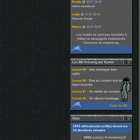
Prode
@
24-07 16:18
merci messieurs
Luigi
@
24-07 10:39
N’anniv Prode
Musis
@
24-07 05:07
Bon anniversaire Mister Prode
Les Invités ne sont pas autorisés à
utiliser la messagerie instantanée.
Luigi
@
21-07 13:39
Connecte toi d'abord stp.
Merci les gars !
Detox
@
21-07 13:37
Bon anniversai les gars
Les BD 3rd-wing par Kyoku
tiengo
@
21-07 07:43
bon anniv les 2 pirates !
Lecon 89
: Une remarque bien
salée
Musis
@
21-07 07:14
Lecon 88
: Etre au courant tout en
Bon anniversaire Mister Tag et Mister
étant branché
Luigi
Lecon 87
: Se mettre au courant
10 Suivants »
Lecon 86
: Un vibrant hommage
Toutes les BD...
Stats
1552 utilisateur(s) actif(s) durant les
15 dernières minutes
1552
invité(s),
0
membre(s)
0