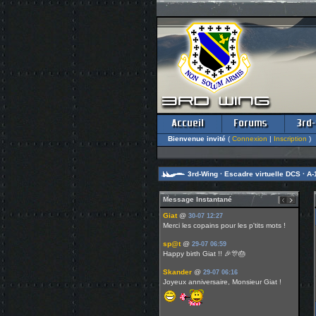
Bienvenue invité
(
Connexion
|
Inscription
)
3rd-Wing · Escadre virtuelle DCS · A-1
Message Instantané
Giat
@
30-07 12:27
Merci les copains pour les p'tits mots !
sp@t
@
29-07 06:59
Happy birth Giat !! 🎉🎊🎂
Skander
@
29-07 06:16
Joyeux anniversaire, Monsieur Giat !